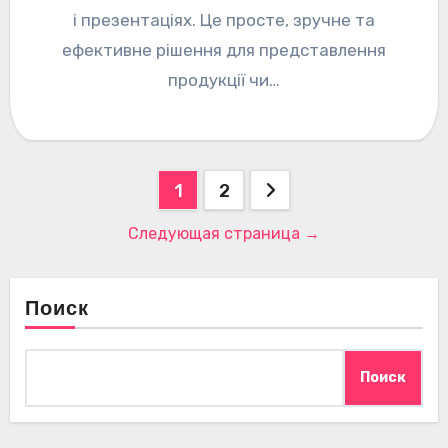
і презентаціях. Це просте, зручне та
ефективне рішення для представлення
продукції чи…
Навигация
1
2
по
Следующая страница →
записям
Поиск
Поиск