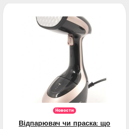
Новости
Відпарювач чи праска: що