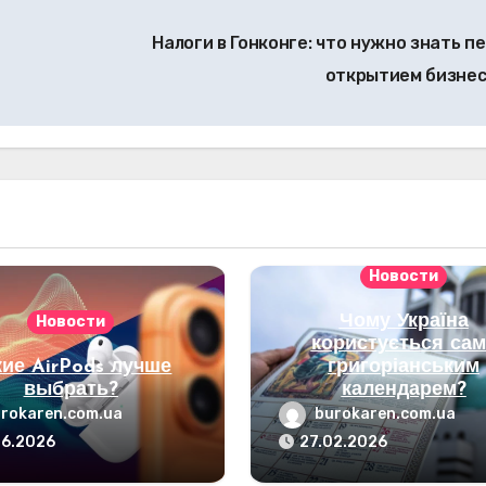
Налоги в Гонконге: что нужно знать п
открытием бизне
Новости
Чому Україна
Новости
користується сам
кие AirPods лучше
григоріанським
выбрать?
календарем?
rokaren.com.ua
burokaren.com.ua
06.2026
27.02.2026