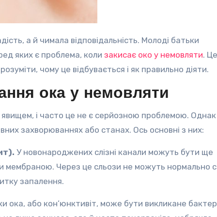
ред яких є проблема, коли
закисає око у немовляти
. Ц
озуміти, чому це відбувається і як правильно діяти.
ання ока у немовляти
 явищем, і часто це не є серйозною проблемою. Однак
вних захворюваннях або станах. Ось основні з них:
ит).
У новонароджених слізні канали можуть бути ще
 мембраною. Через це сльози не можуть нормально с
итку запалення.
и ока, або кон’юнктивіт, може бути викликане бактер