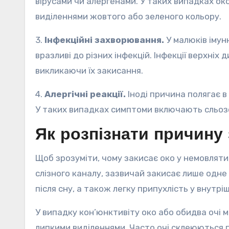
вірусами чи алергенами. У таких випадках око
виділеннями жовтого або зеленого кольору.
3.
Інфекційні захворювання.
У малюків імун
вразливі до різних інфекцій. Інфекції верхніх
викликаючи їх закисання.
4.
Алергічні реакції.
Іноді причина полягає в
У таких випадках симптоми включають сльозо
Як розпізнати причину
Щоб зрозуміти, чому закисає око у немовляти
слізного каналу, зазвичай закисає лише одне 
після сну, а також легку припухлість у внутрі
У випадку кон’юнктивіту око або обидва очі м
липкими виділеннями. Часто очі склеюються п