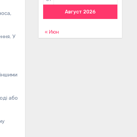
Август 2026
носа,
« Июн
ння. У
 іншими
оді або
му