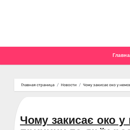
Перейти
к
содержимому
Главна
Главная страница
Новости
Чому закисає око у немов
Чому закисає око у