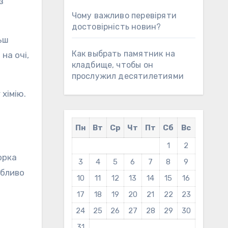
з
Чому важливо перевіряти
достовірність новин?
ьш
Как выбрать памятник на
на очі,
кладбище, чтобы он
прослужил десятилетиями
 хімію.
Пн
Вт
Ср
Чт
Пт
Сб
Вс
1
2
орка
3
4
5
6
7
8
9
обливо
10
11
12
13
14
15
16
17
18
19
20
21
22
23
24
25
26
27
28
29
30
31