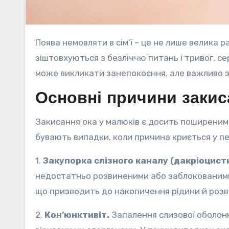
Поява немовляти в сім’ї – це не лише велика радість, а й чимала відповідальність. Молоді батьки
зіштовхуються з безліччю питань і тривог, се
може викликати занепокоєння, але важливо зр
Основні причини закис
Закисання ока у малюків є досить поширеним
бувають випадки, коли причина криється у пе
1.
Закупорка слізного каналу (дакріоцист
недостатньо розвиненими або заблокованими
що призводить до накопичення рідини й розв
2.
Кон’юнктивіт.
Запалення слизової оболонк