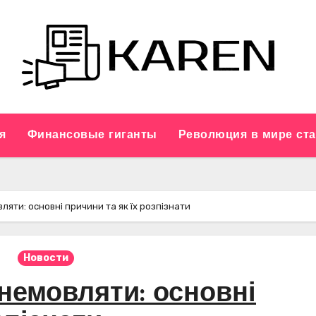
я
Финансовые гиганты
Революция в мире ст
ляти: основні причини та як їх розпізнати
Новости
 немовляти: основні