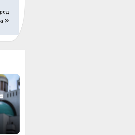
еред
са
е