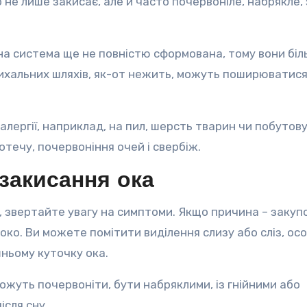
 не лише закисає, але й часто почервоніле, набрякле, 
на система ще не повністю сформована, тому вони біл
 дихальних шляхів, як-от нежить, можуть поширюватися 
 алергії, наприклад, на пил, шерсть тварин чи побутову
течу, почервоніння очей і свербіж.
 закисання ока
, звертайте увагу на симптоми. Якщо причина – закуп
око. Ви можете помітити виділення слизу або сліз, ос
шньому куточку ока.
ожуть почервоніти, бути набряклими, із гнійними або
ісля сну.