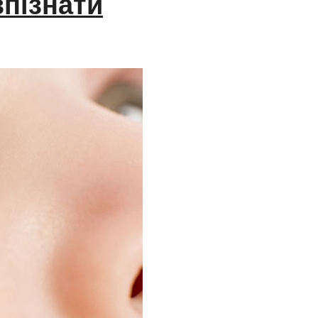
зпізнати