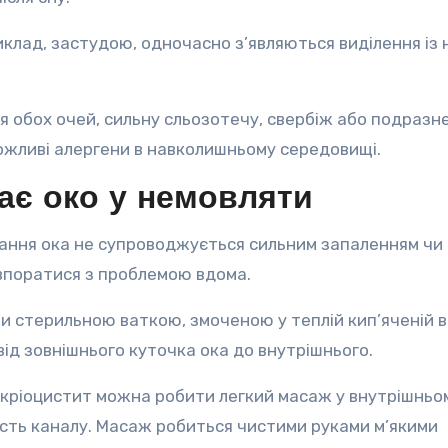
иклад, застудою, одночасно з’являються виділення із 
 обох очей, сильну сльозотечу, свербіж або подразне
ожливі алергени в навколишньому середовищі.
ає око у немовляти
ання ока не супроводжується сильним запаленням чи
впоратися з проблемою вдома.
 стерильною ваткою, змоченою у теплій кип’яченій в
від зовнішнього куточка ока до внутрішнього.
дакріоцистит можна робити легкий масаж у внутрішньо
ість каналу. Масаж робиться чистими руками м’якими