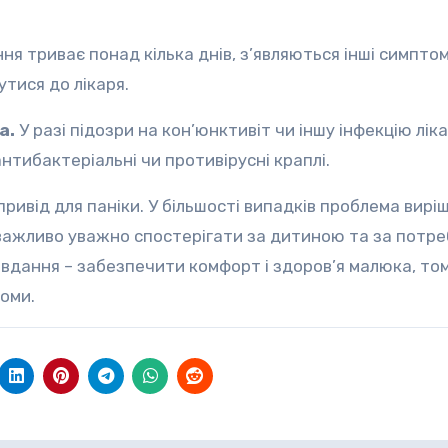
ня триває понад кілька днів, з’являються інші симпто
тися до лікаря.
а.
У разі підозри на кон’юнктивіт чи іншу інфекцію лік
нтибактеріальні чи противірусні краплі.
ривід для паніки. У більшості випадків проблема вирі
 важливо уважно спостерігати за дитиною та за потр
авдання – забезпечити комфорт і здоров’я малюка, то
томи.