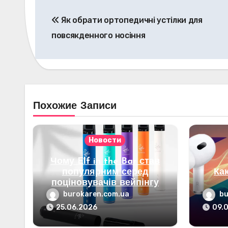
Навигация
Як обрати ортопедичні устілки для
по
повсякденного носіння
записям
Похожие Записи
Новости
Чому Elf in the Bar став
популярним серед
Ка
поціновувачів вейпінгу
burokaren.com.ua
bu
25.06.2026
09.