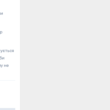
ми
ар
шується
еби
му не