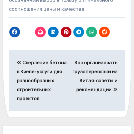
осознанный выбор в пользу оптимального
соотношения цены и качества.
Навигация
Сверление бетона
Как организовать
по
в Киеве: услуги для
грузоперевозки из
записям
разнообразных
Китая: советы и
строительных
рекомендации
проектов