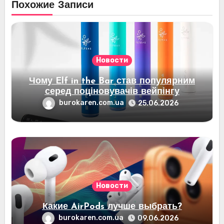
Похожие Записи
Новости
Чому Elf in the Bar став популярним
серед поціновувачів вейпінгу
burokaren.com.ua
25.06.2026
Новости
Какие AirPods лучше выбрать?
burokaren.com.ua
09.06.2026