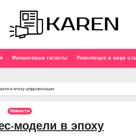
я
Финансовые гиганты
Революция в мире ст
дели в эпоху цифровизации
Новости
с-модели в эпоху