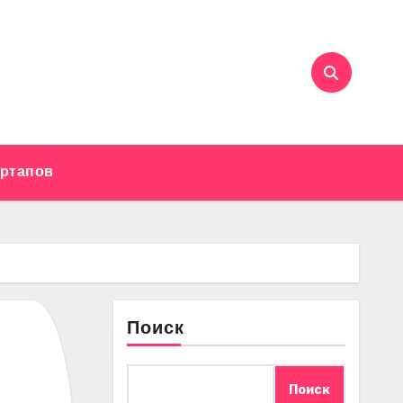
артапов
Поиск
Поиск