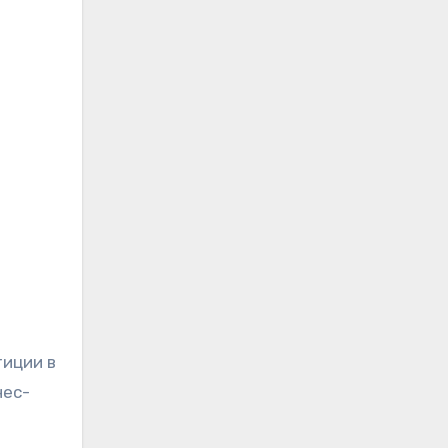
тиции в
нес-