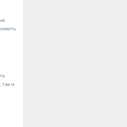
ые
ономить
ть
 так и