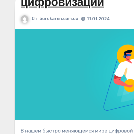
цифровизации
От
burokaren.com.ua
11.01.2024
В нашем быстро меняющемся мире цифровой революции бизнес-сфера также не стоит на месте. Эпоха