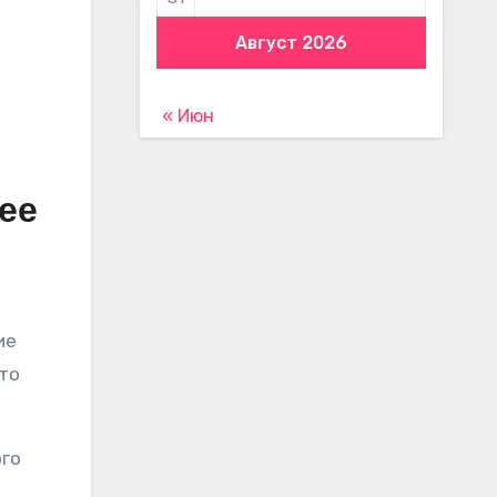
Август 2026
« Июн
ее
ие
то
ого