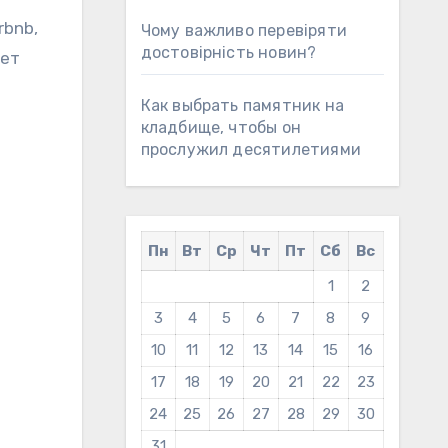
rbnb,
Чому важливо перевіряти
достовірність новин?
яет
Как выбрать памятник на
кладбище, чтобы он
прослужил десятилетиями
Пн
Вт
Ср
Чт
Пт
Сб
Вс
1
2
3
4
5
6
7
8
9
10
11
12
13
14
15
16
17
18
19
20
21
22
23
24
25
26
27
28
29
30
31