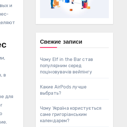
вых и
нес-
деляют
Свежие записи
ес
и,
Чому Elf in the Bar став
популярним серед
поціновувачів вейпінгу
, в
Какие AirPods лучше
выбрать?
ые для
r
Чому Україна користується
о
саме григоріанським
календарем?
ие.