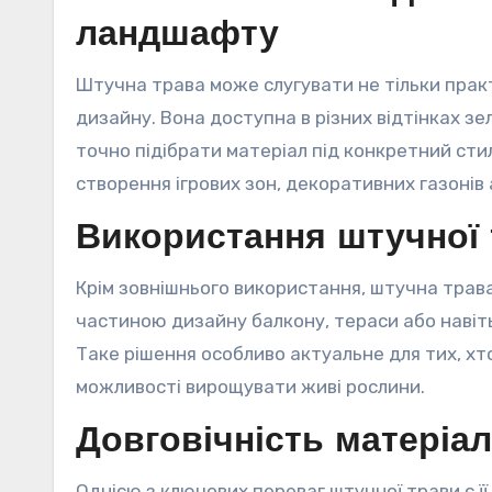
ландшафту
Штучна трава може слугувати не тільки пра
дизайну. Вона доступна в різних відтінках зе
точно підібрати матеріал під конкретний сти
створення ігрових зон, декоративних газонів 
Використання штучної 
Крім зовнішнього використання, штучна трава
частиною дизайну балкону, тераси або навіть
Таке рішення особливо актуальне для тих, хто
можливості вирощувати живі рослини.
Довговічність матеріа
Однією з ключових переваг штучної трави є ї