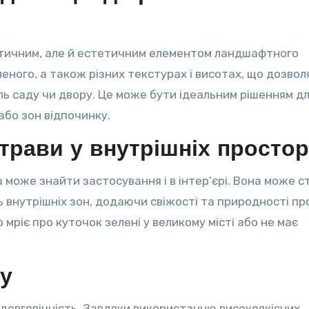
ктичним, але й естетичним елементом ландшафтного
леного, а також різних текстурах і висотах, що дозвол
ль саду чи двору. Це може бути ідеальним рішенням д
або зон відпочинку.
трави у внутрішніх просто
 може знайти застосування і в інтер’єрі. Вона може с
 внутрішніх зон, додаючи свіжості та природності пр
 мріє про куточок зелені у великому місті або не має
лу
ї довговічність. Завдяки використанню високоякісних