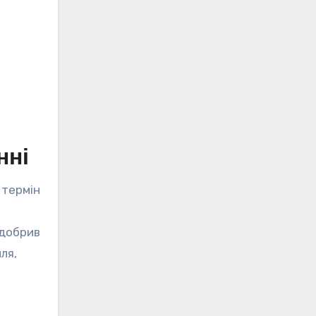
нні
 термін
 добрив
ля,