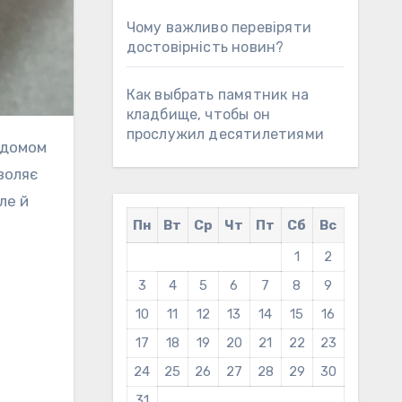
Чому важливо перевіряти
достовірність новин?
Как выбрать памятник на
кладбище, чтобы он
прослужил десятилетиями
воляє
ле й
Пн
Вт
Ср
Чт
Пт
Сб
Вс
1
2
3
4
5
6
7
8
9
10
11
12
13
14
15
16
17
18
19
20
21
22
23
24
25
26
27
28
29
30
31