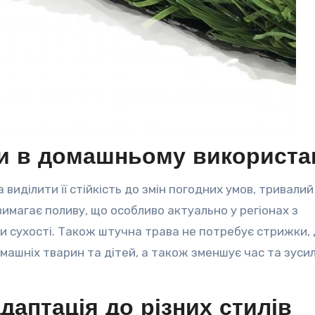
ви в домашньому використа
иділити її стійкість до змін погодних умов, тривалий
вимагає поливу, що особливо актуально у регіонах з
 сухості. Також штучна трава не потребує стрижки,
машніх тварин та дітей, а також зменшує час та зусил
даптація до різних стилів