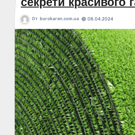
секрети красивого 
От
burokaren.com.ua
08.04.2024