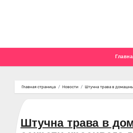
Перейти
к
содержимому
Главна
Главная страница
Новости
Штучна трава в домашньо
Штучна трава в до