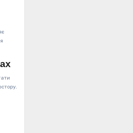
яє
ля
рах
тати
остору.