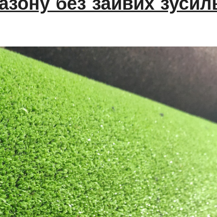
газону без зайвих зусил