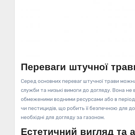
Переваги штучної тра
Серед основних переваг штучної трави можна в
служби та низькі вимоги до догляду. Вона не 
обмеженими водними ресурсами або в періоди
чи пестицидів, що робить її безпечною для до
необхідні для догляду за газоном.
Естетичний вигляд та а