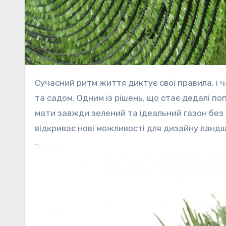
Сучасний ритм життя диктує свої правила, і часто ми шукаємо способи спростити догляд за нашим домом
та садом. Одним із рішень, що стає дедалі по
мати завжди зелений та ідеальний газон без 
відкриває нові можливості для дизайну ланд