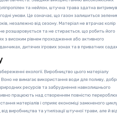
 поліпропілен та нейлон, штучна трава здатна витриму
годні умови. Це означає, що газон залишиться зелени
ів, незалежно від сезону. Матеріал не втрачає колір 
не розшаровується та не стирається, що робить його
цях з високим рівнем проходження або активного
анчиках, дитячих ігрових зонах та в приватних садах
у
збереженні екології. Виробництво цього матеріалу
. Воно не вимагає використання води для поливу, добр
природних ресурсів та забруднення навколишнього
активно працюють над створенням повністю перероблю
тання матеріалів і сприяє економіці замкненого циклу
 від виробництва та утилізації штучної трави, але й в