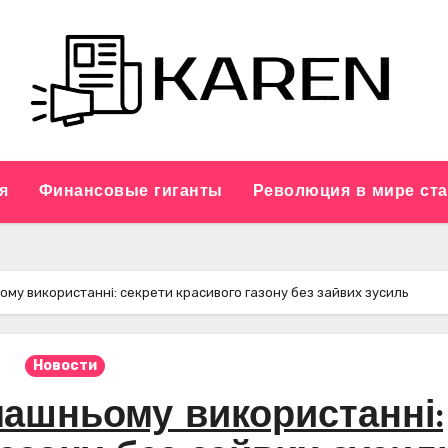
я
Финансовые гиганты
Революция в мире ст
му використанні: секрети красивого газону без зайвих зусиль
Новости
машньому використанні: