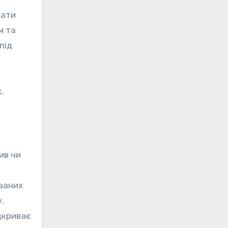
вати
м та
під
.
ив чи
ваних
.
ідкриває