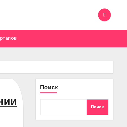
артапов
Поиск
нии
Поиск