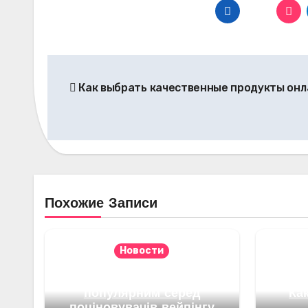
Навигация
Как выбрать качественные продукты онл
по
записям
Похожие Записи
Новости
Чому Elf in the Bar став
популярним серед
Ка