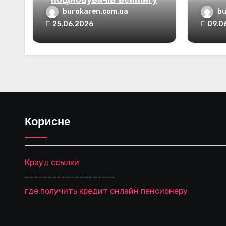
поціновувачів вейпінгу
burokaren.com.ua
bu
25.06.2026
09.0
Корисне
Крауд ссылки
––––––––––––––––––––
где получить кредит онлайн пенсионеру