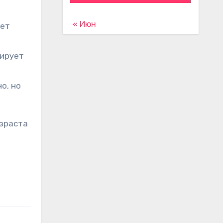
« Июн
ает
гирует
о, но
озраста