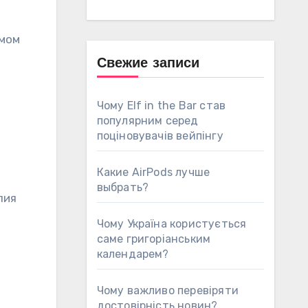
омом
Свежие записи
Чому Elf in the Bar став
популярним серед
поціновувачів вейпінгу
Какие AirPods лучше
выбрать?
пия
Чому Україна користується
саме григоріанським
календарем?
Чому важливо перевіряти
достовірність новин?