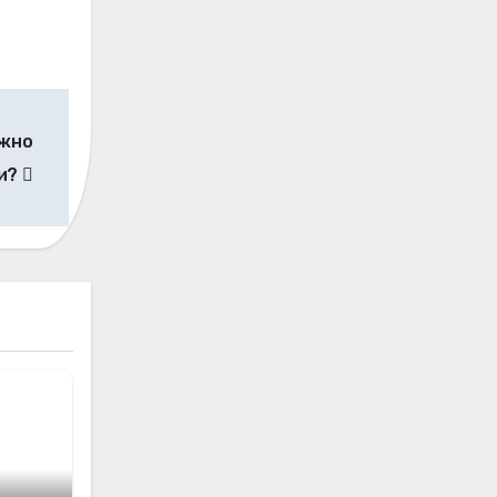
ожно
и?
е