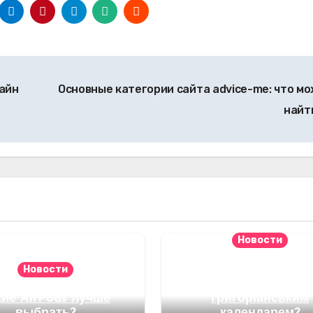
айн
Основные категории сайта advice-me: что м
найт
Новости
Чому Україна
Новости
користується сам
кие AirPods лучше
григоріанським