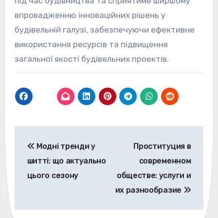
під час будівництва та сприятиме ширшому
впровадженню інноваційних рішень у
будівельній галузі, забезпечуючи ефективне
використання ресурсів та підвищення
загальної якості будівельних проектів.
Навигация
Модні тренди у
Проституция в
по
шитті: що актуально
современном
записям
цього сезону
обществе: услуги и
их разнообразие