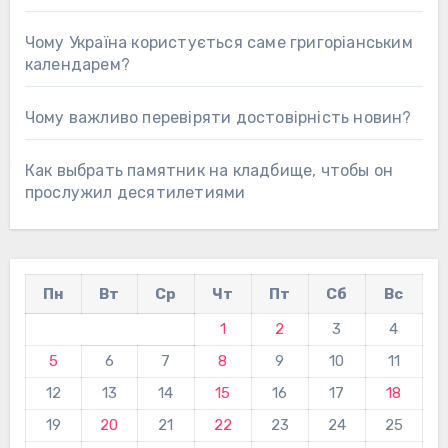
Чому Україна користується саме григоріанським
календарем?
Чому важливо перевіряти достовірність новин?
Как выбрать памятник на кладбище, чтобы он
прослужил десятилетиями
Пн
Вт
Ср
Чт
Пт
Сб
Вс
1
2
3
4
5
6
7
8
9
10
11
12
13
14
15
16
17
18
19
20
21
22
23
24
25