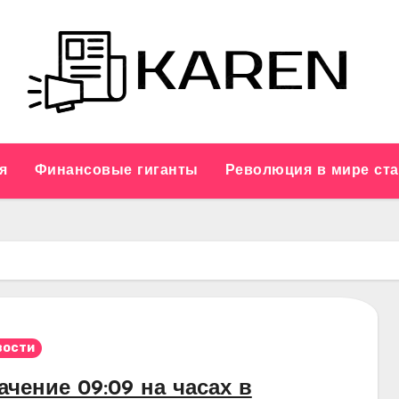
я
Финансовые гиганты
Революция в мире ст
вости
ачение 09:09 на часах в