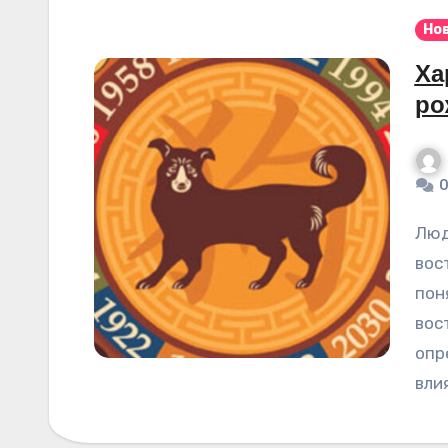
Но
Ха
ро
0
Люди часто интересуются, 2030 год кого по
вос
пон
вос
опр
вли