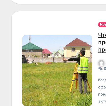
Но
Чт
пр
пр
0
Когда речь заходит о строительстве или
офо
пон
акт