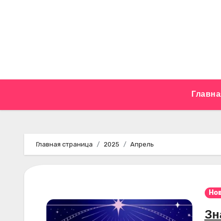
Перейти
к
содержимому
Главна
Главная страница
2025
Апрель
Но
Зн