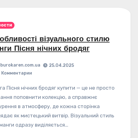
вости
обливості візуального стилю
нги Пісня нічних бродяг
burokaren.com.ua
25.04.2025
 Комментарии
ання поповнити колекцію, а справжнє
урення в атмосферу, де кожна сторінка
лядає як мистецький витвір. Візуальний стиль
ї манги одразу виділяється…