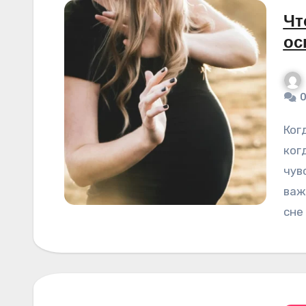
Чт
ос
0
Когда человек пытается понять, что значит
ког
чув
важ
сне