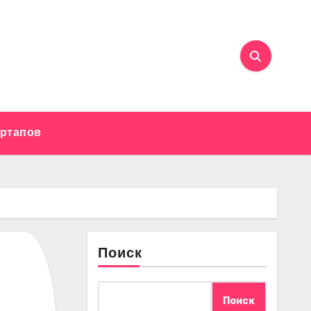
артапов
Поиск
Поиск