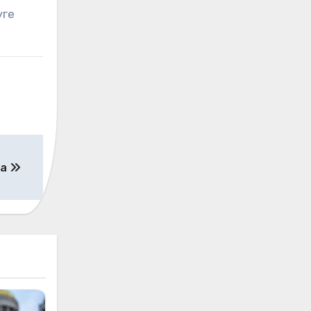
уге
та