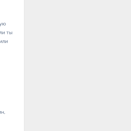
лую
ли ты
или
ин,