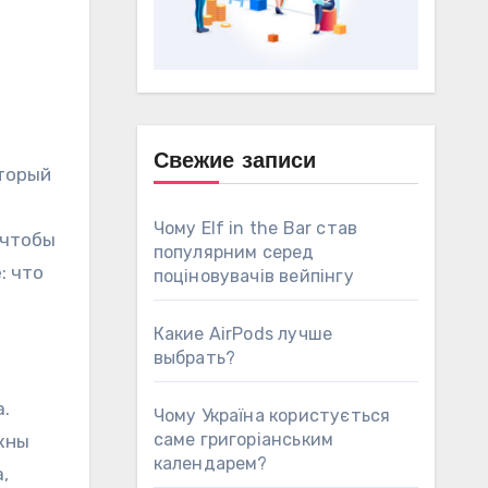
Свежие записи
Чому Elf in the Bar став
 чтобы
популярним серед
: что
поціновувачів вейпінгу
Какие AirPods лучше
выбрать?
а.
Чому Україна користується
саме григоріанським
ужны
календарем?
,