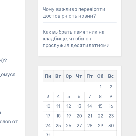
Чому важливо перевіряти
достовірність новин?
Как выбрать памятник на
кладбище, чтобы он
прослужил десятилетиями
й)?
щемуся
Пн
Вт
Ср
Чт
Пт
Сб
Вс
1
2
3
4
5
6
7
8
9
10
11
12
13
14
15
16
а
17
18
19
20
21
22
23
слов от
24
25
26
27
28
29
30
31