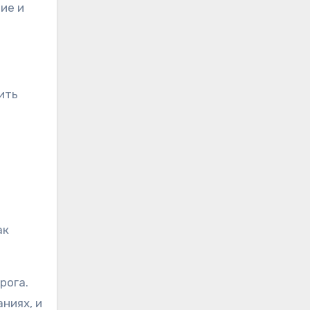
ие и
ить
ак
рога.
ниях, и